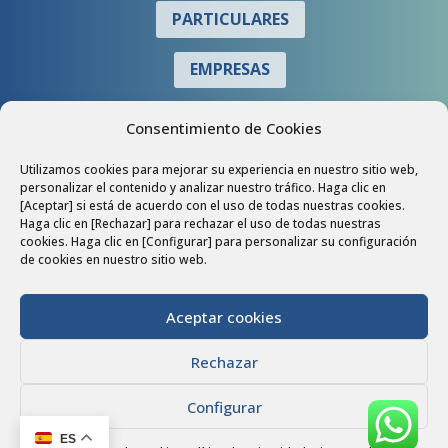
PARTICULARES
EMPRESAS
COLABORADORES
Consentimiento de Cookies
Utilizamos cookies para mejorar su experiencia en nuestro sitio web,
personalizar el contenido y analizar nuestro tráfico. Haga clic en
[Aceptar] si está de acuerdo con el uso de todas nuestras cookies.
Haga clic en [Rechazar] para rechazar el uso de todas nuestras
cookies. Haga clic en [Configurar] para personalizar su configuración
de cookies en nuestro sitio web.
Aceptar cookies
Política de Privacidad
|
Política de Cookies
|
Aviso Legal
|
Rechazar
Accesibilidad
Configurar
© 2026 Ramírez Arribas Correduría de Seguros, S.L.
ES