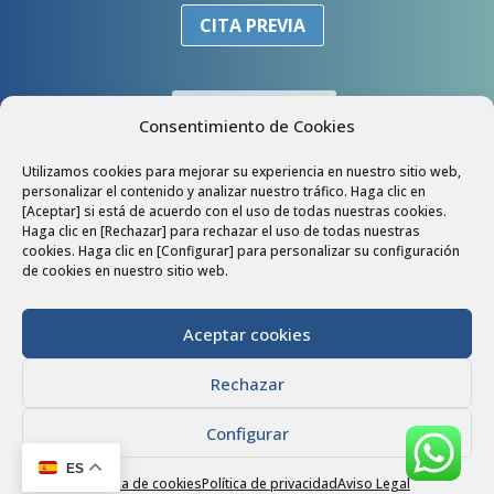
CITA PREVIA
PARTICULARES
Consentimiento de Cookies
EMPRESAS
Utilizamos cookies para mejorar su experiencia en nuestro sitio web,
personalizar el contenido y analizar nuestro tráfico. Haga clic en
[Aceptar] si está de acuerdo con el uso de todas nuestras cookies.
COLABORADORES
Haga clic en [Rechazar] para rechazar el uso de todas nuestras
cookies. Haga clic en [Configurar] para personalizar su configuración
de cookies en nuestro sitio web.
Aceptar cookies
Rechazar
Configurar
Política de Privacidad
|
Política de Cookies
|
Aviso Legal
|
ES
Política de cookies
Política de privacidad
Aviso Legal
Accesibilidad